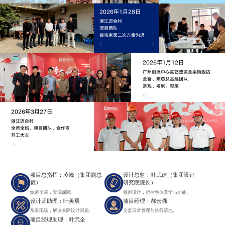
2026年1月28日
湛江迈合村
项目团队
婵宝家第二次方案沟通
2026年1月12日
广州创展中心星艺整装全案旗舰店
全爸、陈总及基建团队
参观、考察、对接
2026年3月27日
湛江迈合村
全爸全妈、项目团队、合作商
开工大吉
项目总指挥：凌峰（集团副总
设计总监：叶武建（集团设计
裁）
研究院院长）
统筹全局，资源保障。
领衔设计，把控整体美学与功能。
设计师助理：叶美辰
项目经理：郝云强
常驻现场，解决实际设计问题。
全盘日常管理与执行落地。
项目经理助理：叶武全