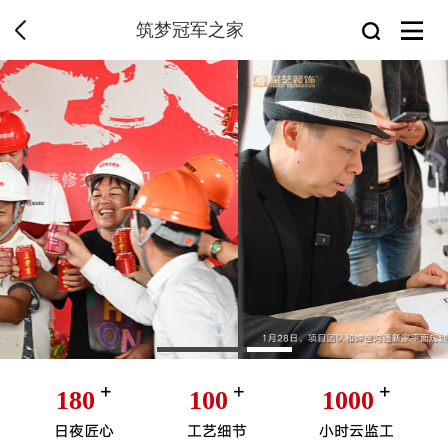
筑梦冠军之家
+
+
+
180
100
1000
日夜匠心
工艺细节
小时云监工