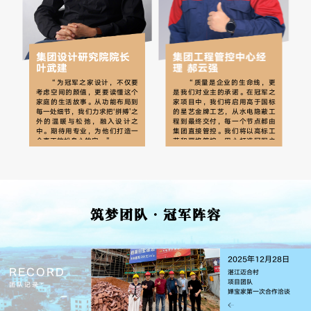
集团设计研究院院长
集团工程管控中心经
叶武建
理 郝云强
站
经
“为冠军之家设计，不仅要
“质量是企业的生命线，更
这
考虑空间的颜值，更要读懂这个
是我们对业主的承诺。在冠军之
的
家庭的生活故事。从功能布局到
家项目中，我们将启用高于国标
家
每一处细节，我们力求把‘拼搏’之
的星艺金牌工艺，从水电隐蔽工
责
外的温暖与松弛，融入设计之
程到最终交付，每一个节点都由
标
中。期待用专业，为他们打造一
集团直接管控。我们将以高标工
工
个真正放松身心的家。”
艺和严格管控，用心打造冠军之
温
家，用实际行动践行‘品质交付’的
调
承诺。”
环
为
，
字
筑梦团队·冠军阵容
2025年12月28日
RECORD
湛江迈合村
项目团队
团队记录
婵宝家第一次合作洽谈