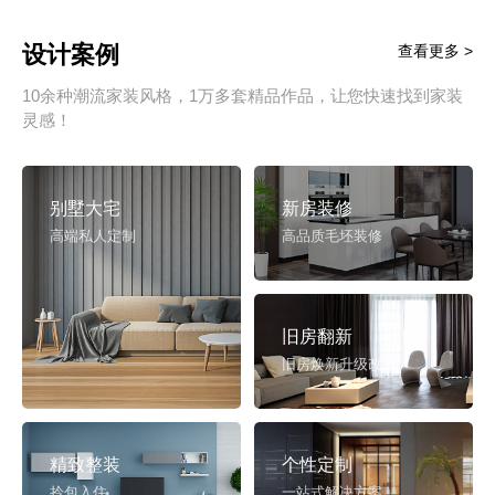
设计案例
查看更多 >
10余种潮流家装风格，1万多套精品作品，让您快速找到家装
灵感！
别墅大宅
新房装修
高端私人定制
高品质毛坯装修
旧房翻新
旧房焕新升级改造
精致整装
个性定制
拎包入住
一站式解决方案