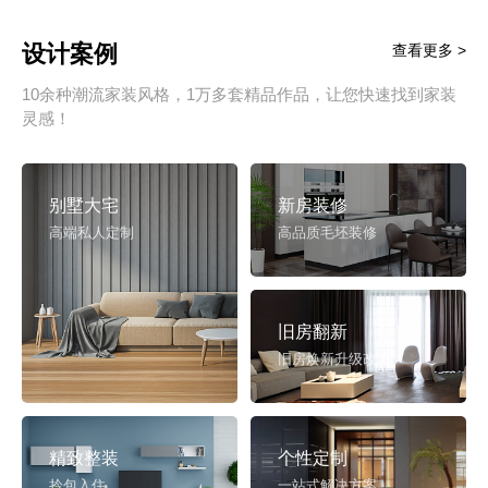
设计案例
查看更多 >
10余种潮流家装风格，1万多套精品作品，让您快速找到家装
灵感！
别墅大宅
新房装修
高端私人定制
高品质毛坯装修
旧房翻新
旧房焕新升级改造
精致整装
个性定制
拎包入住
一站式解决方案