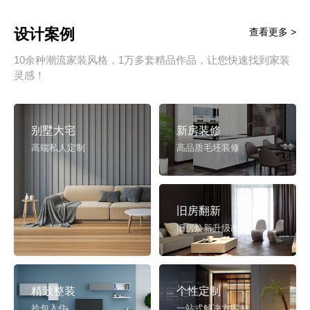
设计案例
查看更多 >
10余种潮流家装风格，1万多套精品作品，让您快速找到家装
灵感！
别墅大宅
新房装修
高端私人定制
高品质毛坯装修
旧房翻新
旧房焕新升级改造
精致整装
个性定制
拎包入住
一站式解决方案