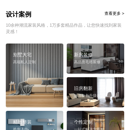
设计案例
查看更多 >
10余种潮流家装风格，1万多套精品作品，让您快速找到家装
灵感！
别墅大宅
新房装修
高端私人定制
高品质毛坯装修
旧房翻新
旧房焕新升级改造
精致整装
个性定制
拎包入住
一站式解决方案