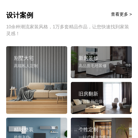
设计案例
查看更多 >
10余种潮流家装风格，1万多套精品作品，让您快速找到家装
灵感！
别墅大宅
新房装修
高端私人定制
高品质毛坯装修
旧房翻新
旧房焕新升级改造
精致整装
个性定制
拎包入住
一站式解决方案