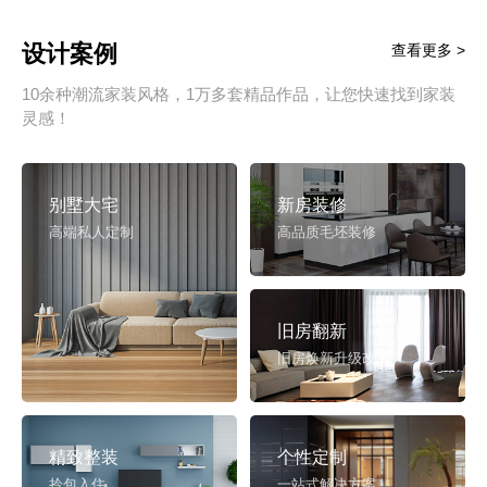
设计案例
查看更多 >
10余种潮流家装风格，1万多套精品作品，让您快速找到家装
灵感！
别墅大宅
新房装修
高端私人定制
高品质毛坯装修
旧房翻新
旧房焕新升级改造
精致整装
个性定制
拎包入住
一站式解决方案