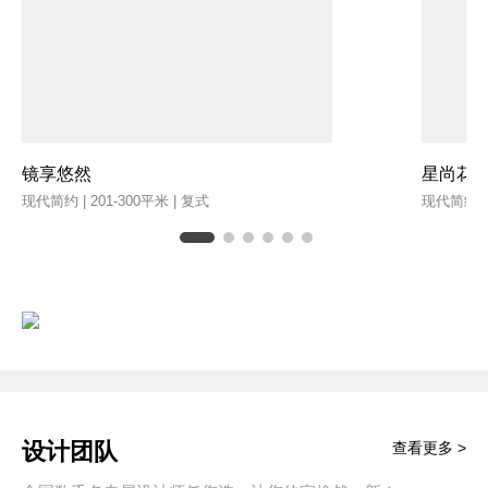
镜享悠然
星尚花
现代简约 | 201-300平米 | 复式
现代简约 | 
设计团队
查看更多 >