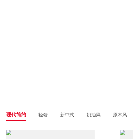
别墅大宅
新房装修
高端私人定制
高品质毛坯装修
旧房翻新
旧房焕新升级改造
精致整装
个性定制
拎包入住
一站式解决方案
现代简约
轻奢
新中式
奶油风
原木风