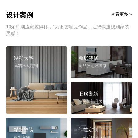
设计案例
查看更多 >
10余种潮流家装风格，1万多套精品作品，让您快速找到家装
灵感！
别墅大宅
新房装修
高端私人定制
高品质毛坯装修
旧房翻新
旧房焕新升级改造
精致整装
个性定制
拎包入住
一站式解决方案