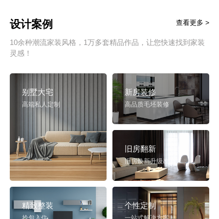
设计案例
查看更多 >
10余种潮流家装风格，1万多套精品作品，让您快速找到家装
灵感！
别墅大宅
新房装修
高端私人定制
高品质毛坯装修
旧房翻新
旧房焕新升级改造
精致整装
个性定制
拎包入住
一站式解决方案