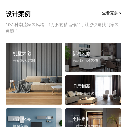
设计案例
查看更多 >
10余种潮流家装风格，1万多套精品作品，让您快速找到家装
灵感！
别墅大宅
新房装修
高端私人定制
高品质毛坯装修
旧房翻新
旧房焕新升级改造
精致整装
个性定制
拎包入住
一站式解决方案