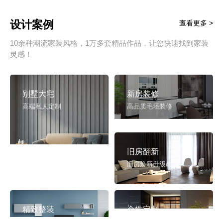
设计案例
查看更多 >
10余种潮流家装风格，1万多套精品作品，让您快速找到家装
灵感！
别墅大宅
新房装修
高端私人定制
高品质毛坯装修
旧房翻新
旧房焕新升级改造
精致整装
个性定制
拎包入住
一站式解决方案